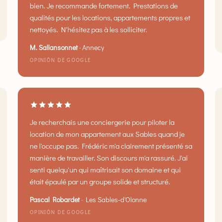
bien. Je recommande fortement. Prestations de
qualités pour les locations, appartements propres et
nettoyés. N'hésitez pas à les solliciter.
M. Sallansonnet
·
Annecy
OPINIÓN DE GOOGLE
Je recherchais une conciergerie pour piloter la
location de mon appartement aux Sables quand je
ne l'occupe pas. Frédéric m'a clairement présenté sa
manière de travailler. Son discours m'a rassuré. J'ai
senti quelqu'un qui maîtrisait son domaine et qui
était épaulé par un groupe solide et structuré.
Pascal Robardet
·
Les Sables-d'Olonne
OPINIÓN DE GOOGLE