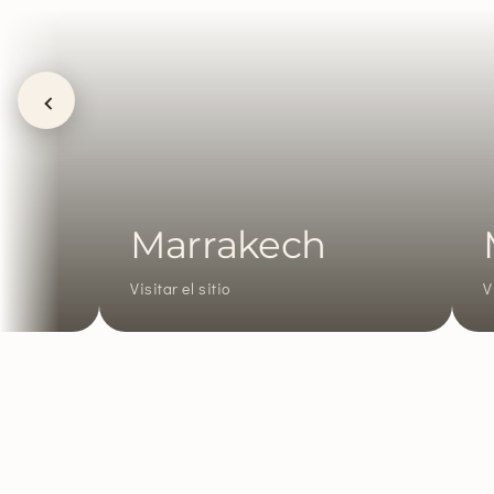
‹
Marrakech
Mal
Visitar el sitio
Visitar el 