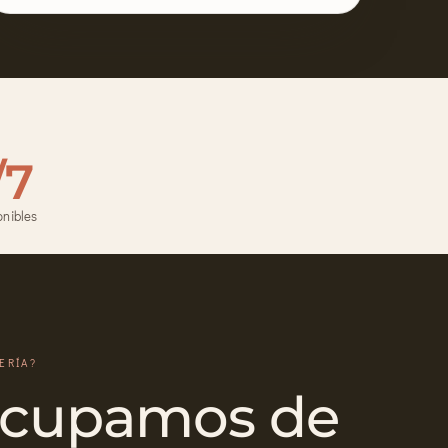
/7
onibles
ERÍA?
ocupamos de