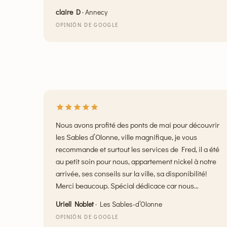
claire D
·
Annecy
OPINIÓN DE GOOGLE
Nous avons profité des ponts de mai pour découvrir
les Sables d’Olonne, ville magnifique, je vous
recommande et surtout les services de Fred, il a été
au petit soin pour nous, appartement nickel à notre
arrivée, ses conseils sur la ville, sa disponibilité!
Merci beaucoup. Spécial dédicace car nous
voulions à tout prix faire du bateau au coucher du
Uriell Noblet
·
Les Sables-d’Olonne
soleil, et il a trouvé! c’était magique
OPINIÓN DE GOOGLE