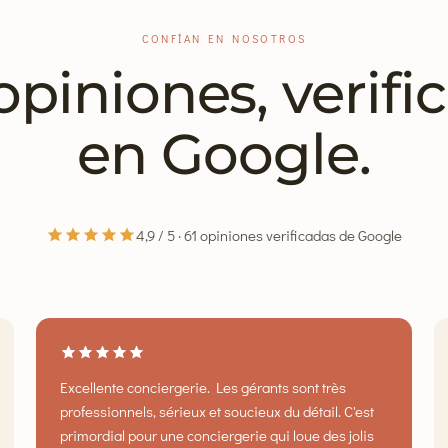
CONFÍAN EN NOSOTROS
opiniones, verifi
en Google.
4,9 / 5 · 61 opiniones verificadas de Google
Excellente conciergerie. Les gérants sont très
professionnels, sérieux et soucieux du détail. C'est
primordial pour une conciergerie qui loue des jolis