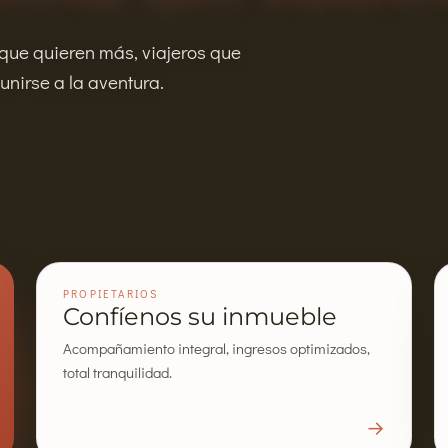
 que quieren más, viajeros que
nirse a la aventura.
PROPIETARIOS
Confíenos su inmueble
Acompañamiento integral, ingresos optimizados,
total tranquilidad.
→