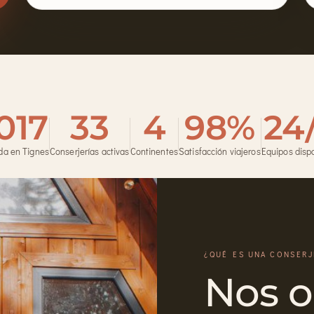
017
33
4
98%
24
da en Tignes
Conserjerías activas
Continentes
Satisfacción viajeros
Equipos disp
¿QUÉ ES UNA CONSERJ
Nos 