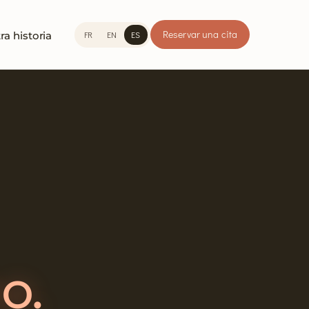
Reservar una cita
FR
EN
ES
ra historia
o.