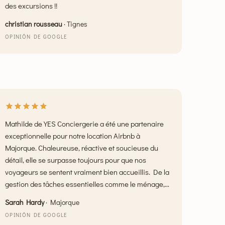
des excursions !!
christian rousseau
·
Tignes
OPINIÓN DE GOOGLE
Mathilde de YES Conciergerie a été une partenaire
exceptionnelle pour notre location Airbnb à
Majorque. Chaleureuse, réactive et soucieuse du
détail, elle se surpasse toujours pour que nos
voyageurs se sentent vraiment bien accueillis. De la
gestion des tâches essentielles comme le ménage,
la garde des clés et l'accueil, aux petits plus
Sarah Hardy
·
Majorque
attentionnés comme l'aide aux courses et les
OPINIÓN DE GOOGLE
recommandations locales, Mathilde se surpasse