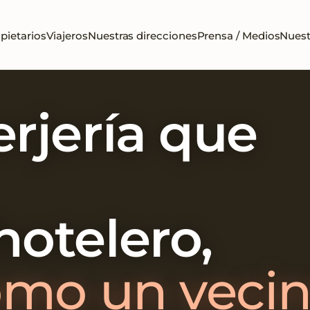
pietarios
Viajeros
Nuestras direcciones
Prensa / Medios
Nuest
rjería que
otelero,
omo un vecin