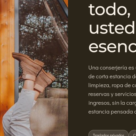
todo,
usted 
esenci
Una conserjería es 
de corta estancia de
limpieza, ropa de c
reservas y servicio
ingresos, sin la ca
estancia pensada c
Traslados privados
C