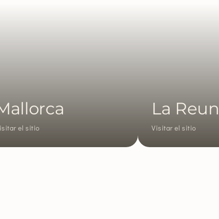
lorca
La Reunión
sitio
Visitar el sitio