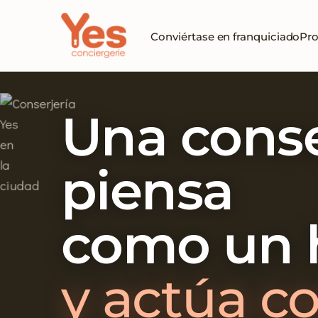
Conviértase en franquiciado
Pro
Una conse
piensa
como un h
y actúa c