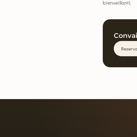
bienveillant).
Convai
Reserva