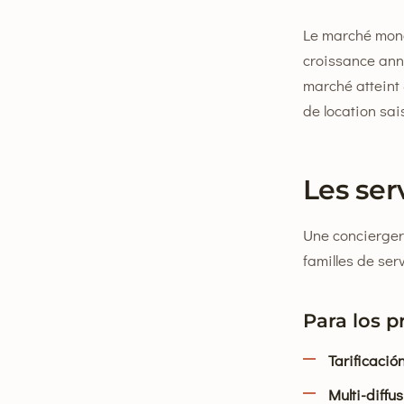
Le marché mond
croissance annu
marché atteint 
de location sai
Les ser
Une concierger
familles de ser
Para los p
Tarificació
Multi-diffu