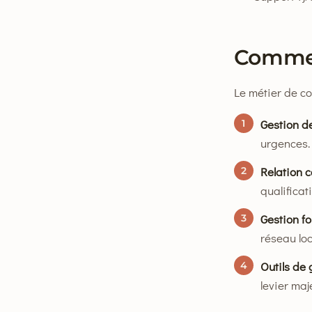
Commen
Le métier de co
Gestion d
1
urgences.
Relation 
2
qualificat
Gestion f
3
réseau loca
Outils de 
4
levier maj