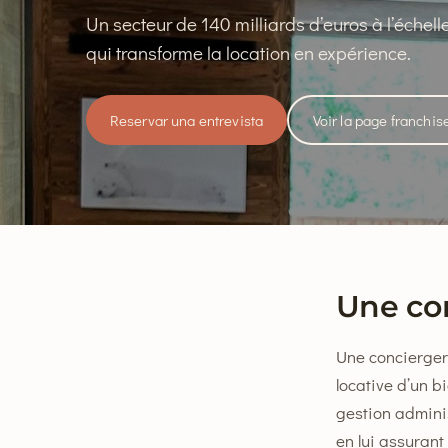
Un secteur de 140 milliards d’euros à l’échell
qui transforme la location en expérience.
Reservar una entrevista
Voir la page franchis
Une con
Une conciergeri
locative d’un b
gestion administ
en lui assurant