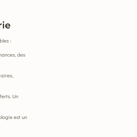
rie
bles :
enances, des
aires,
ferts. Un
logie est un