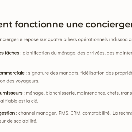
t fonctionne une concierge
nciergerie repose sur quatre piliers opérationnels indissocia
es tâches
: planification du ménage, des arrivées, des maint
commerciale
: signature des mandats, fidélisation des propriét
ion des voyageurs.
ournisseurs
: ménage, blanchisserie, maintenance, chefs, trans
l fiable est la clé.
gestion
: channel manager, PMS, CRM, comptabilité. La techno
eur de scalabilité.