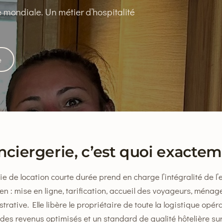
e mondiale. Un métier d’hospitalité
e
ciergerie, c’est quoi exactem
e de location courte durée prend en charge l’intégralité de l’e
ien : mise en ligne, tarification, accueil des voyageurs, ménage
rative. Elle libère le propriétaire de toute la logistique opéra
 des revenus optimisés et un standard de qualité hôtelière su