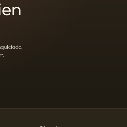
ien
nquiciado.
t.