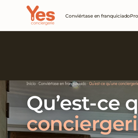
Conviértase en franquiciado
Pro
Inicio
·
Conviértase en franquiciado
·
Qu’est-ce qu’une conciergeri
Qu’est-ce 
conciergeri