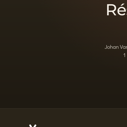
Ré
Johan Van
1