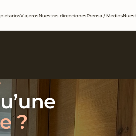
pietarios
Viajeros
Nuestras direcciones
Prensa / Medios
Nuest
e
qu’une
e ?