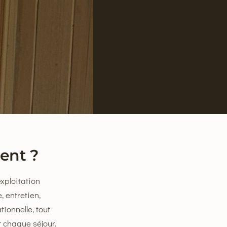
ent ?
xploitation
, entretien,
tionnelle, tout
r chaque séjour.