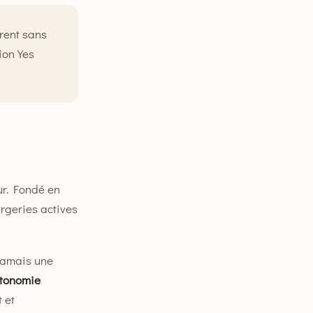
rent sans
ion Yes
ur. Fondé en
rgeries actives
 jamais une
tonomie
 et