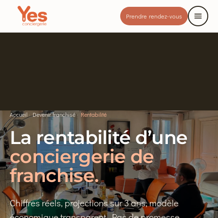
Prendre rendez-vous
Accueil
·
Devenir franchisé
·
Rentabilité
La rentabilité d’une
conciergerie de
franchise.
Chiffres réels, projections sur 3 ans, modèle
économique transparent. Pas de promesse