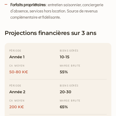
Forfaits propriétaires
: entretien saisonnier, conciergerie
d’absence, services hors location. Source de revenus
complémentaire et fidélisante.
Projections financières sur 3 ans
PÉRIODE
BIENS GÉRÉS
Année 1
10-15
CA MOYEN
MARGE BRUTE
50-80 K€
55%
PÉRIODE
BIENS GÉRÉS
Année 2
20-30
CA MOYEN
MARGE BRUTE
200 K€
65%