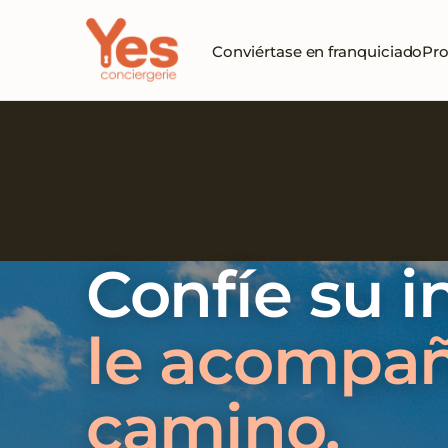
Conviértase en franquiciado
Pro
Confíe su 
le acompañ
camino.