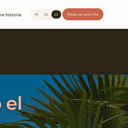
Reservar una cita
FR
EN
ES
ra historia
 el