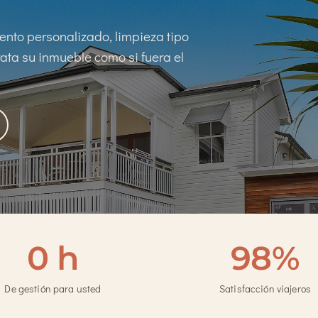
iento personalizado, limpieza tipo
rata su inmueble como si fuera el
0 h
98%
De gestión para usted
Satisfacción viajeros