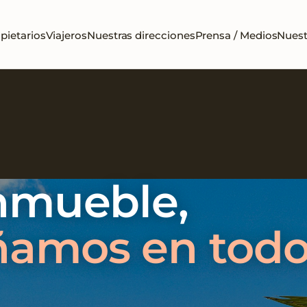
pietarios
Viajeros
Nuestras direcciones
Prensa / Medios
Nuest
inmueble,
amos en todo