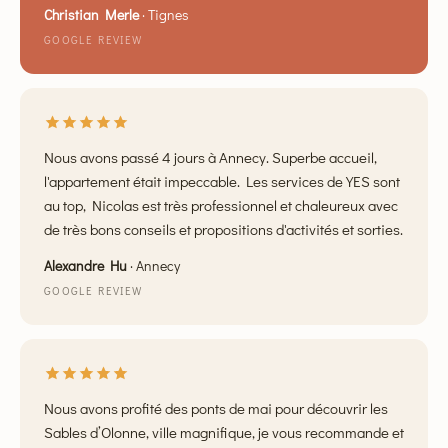
à toute personne recherchant un accompagnement fiable
Christian Merle
·
Tignes
et de qualité pour la gestion de sa location.
GOOGLE REVIEW
Nous avons passé 4 jours à Annecy. Superbe accueil,
l'appartement était impeccable. Les services de YES sont
au top, Nicolas est très professionnel et chaleureux avec
de très bons conseils et propositions d'activités et sorties.
Alexandre Hu
·
Annecy
GOOGLE REVIEW
Nous avons profité des ponts de mai pour découvrir les
Sables d’Olonne, ville magnifique, je vous recommande et