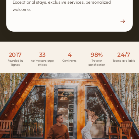
Exceptional stays, exclusive services, personalized
welcome.
→
2017
33
4
98%
24/7
Founded in
Active concierge
Continents
Traveler
Teams available
Tignes
offices
satisfaction