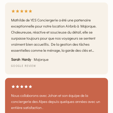
Mathilde de YES Conciergerie a été une partenaire
exceptionnelle pour notre location Airbnb à Majorque.
Chaleureuse, réactive et soucieuse du détail, elle se
surpasse toujours pour que nos voyageurs se sentent
vraiment bien accueillis. De la gestion des tâches
essentielles comme le ménage, la garde des clés et
l'accueil, aux petits plus attentionnés comme l'aide aux
Sarah Hardy
·
Majorque
courses et les recommandations locales, Mathilde se
GOOGLE REVIEW
surpasse constamment. Ce qui la distingue vraiment,
c'est la touche personnelle et l'attention qu'elle apporte à
tout ce qu'elle fait. Elle a véritablement fait la différence,
tant pour notre expérience d'hôte que pour la qualité du
séjour de nos voyageurs. Nous avons déjà collaboré avec
Nous collaborons avec Johan et son équipe de la
d'autres agences de location, mais aucune n'a offert le
conciergerie des Alpes depuis quelques années avec un
même niveau d'attention et de professionnalisme. Je
entière satisfaction .
recommande sans hésiter Mathilde et YES Conciergerie