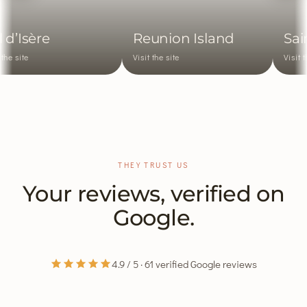
Isère
Reunion Island
Saint
ite
Visit the site
Visit the si
THEY TRUST US
Your reviews, verified on
Google.
4.9 / 5 · 61 verified Google reviews